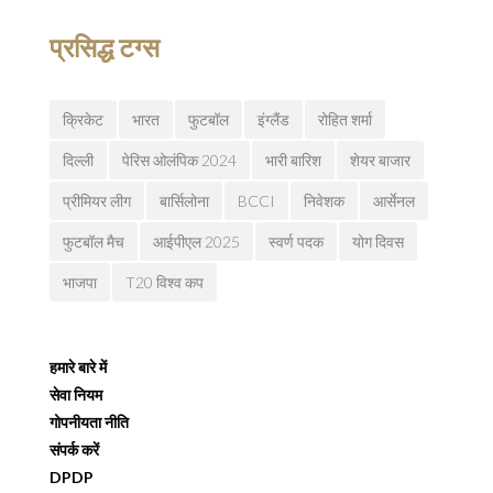
प्रसिद्ध टग्स
क्रिकेट
भारत
फुटबॉल
इंग्लैंड
रोहित शर्मा
दिल्ली
पेरिस ओलंपिक 2024
भारी बारिश
शेयर बाजार
प्रीमियर लीग
बार्सिलोना
BCCI
निवेशक
आर्सेनल
फुटबॉल मैच
आईपीएल 2025
स्वर्ण पदक
योग दिवस
भाजपा
T20 विश्व कप
हमारे बारे में
सेवा नियम
गोपनीयता नीति
संपर्क करें
DPDP