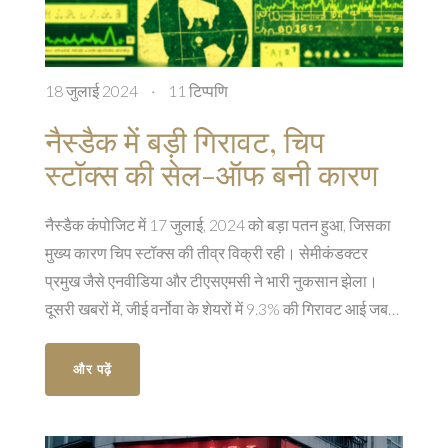
18 जुलाई 2024
·
11 टिप्पणि
नैस्डैक में बड़ी गिरावट, चिप
स्टॉक्स की सेल-ऑफ बनी कारण
नैस्डैक कंपोजिट में 17 जुलाई, 2024 को बड़ा पतन हुआ, जिसका
मुख्य कारण चिप स्टॉक्स की तीव्र विक्री रही। सेमीकंडक्टर
प्रमुख जैसे एनवीडिया और टीएसएमसी ने भारी नुकसान झेला।
दूसरी खबरों में, जीई वर्नोवा के शेयरों में 9.3% की गिरावट आई जब
उनके एक विंड टर्बाइन में ब्रेक हुआ, जिससे बड़े विंड टर्बाइन की
विश्वसनीयता पर सवाल खड़े हो गए।
और पढ़ें