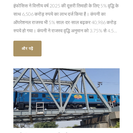
इंफोसिस ने वित्तीय वर्ष 2025 की दूसरी तिमाही के लिए 5% वृद्धि के
साथ 6,506 करोड़ रुपये का लाभ दर्ज किया है। कंपनी का
ऑपरेशनल राजस्व भी 5% साल-दर-साल बढ़कर 40,986 करोड़
रुपये हो गया। कंपनी ने राजस्व वृद्धि अनुमान को 3.75% से 4.5%
की सीमा में अपडेट किया है। इंफोसिस ने सेकेंड क्वार्टर के साथ-
साथ प्रति शेयर 21 रुपये के अंतरिम लाभांश की घोषणा भी की है।
और पढ़ें