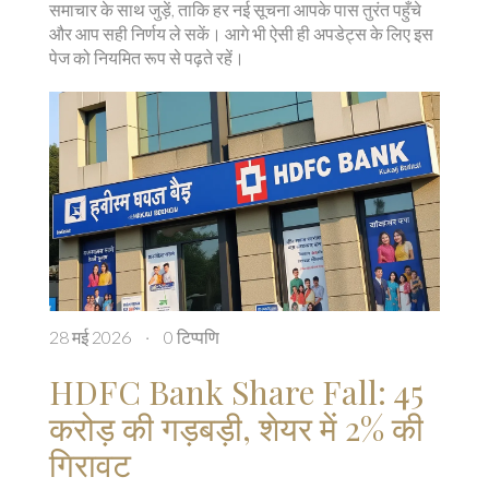
समाचार के साथ जुड़ें, ताकि हर नई सूचना आपके पास तुरंत पहुँचे
और आप सही निर्णय ले सकें। आगे भी ऐसी ही अपडेट्स के लिए इस
पेज को नियमित रूप से पढ़ते रहें।
28 मई 2026
·
0 टिप्पणि
HDFC Bank Share Fall: 45
करोड़ की गड़बड़ी, शेयर में 2% की
गिरावट