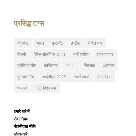
प्रसिद्ध टग्स
क्रिकेट
भारत
फुटबॉल
इंग्लैंड
रोहित शर्मा
दिल्ली
पेरिस ओलंपिक 2024
भारी बारिश
शेयर बाजार
प्रीमियर लीग
बार्सिलोना
BCCI
निवेशक
आर्सेनल
फुटबॉल मैच
आईपीएल 2025
स्वर्ण पदक
योग दिवस
भाजपा
T20 विश्व कप
हमारे बारे में
सेवा नियम
गोपनीयता नीति
संपर्क करें