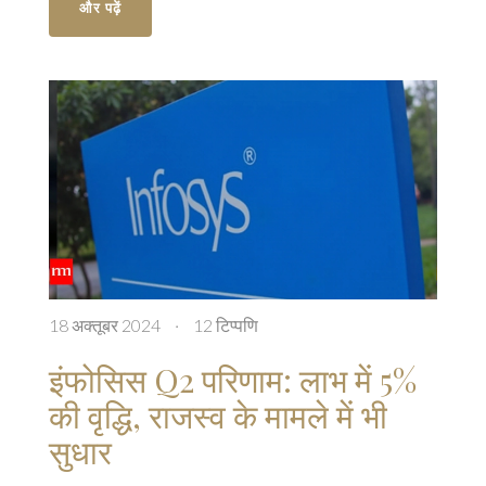
और पढ़ें
18 अक्तूबर 2024
·
12 टिप्पणि
इंफोसिस Q2 परिणाम: लाभ में 5%
की वृद्धि, राजस्व के मामले में भी
सुधार