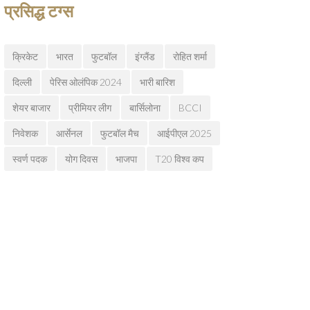
प्रसिद्ध टग्स
क्रिकेट
भारत
फुटबॉल
इंग्लैंड
रोहित शर्मा
दिल्ली
पेरिस ओलंपिक 2024
भारी बारिश
शेयर बाजार
प्रीमियर लीग
बार्सिलोना
BCCI
निवेशक
आर्सेनल
फुटबॉल मैच
आईपीएल 2025
स्वर्ण पदक
योग दिवस
भाजपा
T20 विश्व कप