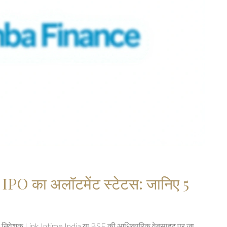
IPO का अलॉटमेंट स्टेटस: जानिए 5
 निवेशक Link Intime India या BSE की आधिकारिक वेबसाइट पर जा