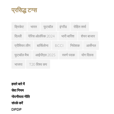
प्रसिद्ध टग्स
क्रिकेट
भारत
फुटबॉल
इंग्लैंड
रोहित शर्मा
दिल्ली
पेरिस ओलंपिक 2024
भारी बारिश
शेयर बाजार
प्रीमियर लीग
बार्सिलोना
BCCI
निवेशक
आर्सेनल
फुटबॉल मैच
आईपीएल 2025
स्वर्ण पदक
योग दिवस
भाजपा
T20 विश्व कप
हमारे बारे में
सेवा नियम
गोपनीयता नीति
संपर्क करें
DPDP