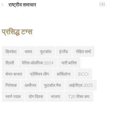
(4)
राष्ट्रीय समाचार
प्रसिद्ध टग्स
क्रिकेट
भारत
फुटबॉल
इंग्लैंड
रोहित शर्मा
दिल्ली
पेरिस ओलंपिक 2024
भारी बारिश
शेयर बाजार
प्रीमियर लीग
बार्सिलोना
BCCI
निवेशक
आर्सेनल
फुटबॉल मैच
आईपीएल 2025
स्वर्ण पदक
योग दिवस
भाजपा
T20 विश्व कप