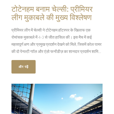
टोटेनहम बनाम चेल्सी: प्रीमियर
लीग मुकाबले की मुख्य विश्लेषण
प्रीमियर लीग में चेल्सी ने टोटेनहम हॉटस्पर के खिलाफ एक
रोमांचक मुकाबले में 4-3 से जीत हासिल की। इस मैच में कई
महत्वपूर्ण क्षण और प्रमुख प्रदर्शन देखने को मिले, जिसमें कोल पामर
की दो पेनल्टी गाॉल और एंज़ो फर्नांडीज़ का शानदार प्रदर्शन शामिल
है। टोटेनहम की शुरुआती बढ़त चेल्सी के दबाव में आ गई, जिससे
टोटेनहम को अपनी रक्षात्मक कमजोरियों को संभालने का
और पढ़ें
नकारात्मक प्रभाव पड़ा।