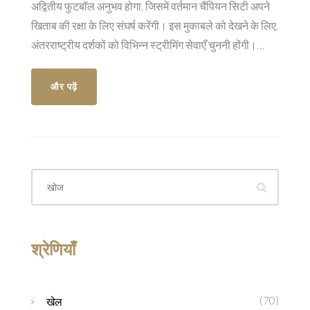
अद्वितीय फुटबॉल अनुभव होगा, जिसमें वर्तमान चैंपियन सिटी अपने
खिताब की रक्षा के लिए संघर्ष करेंगी। इस मुकाबले को देखने के लिए,
अंतरराष्ट्रीय दर्शकों को विभिन्न स्ट्रीमिंग सेवाएँ चुननी होंगी।
अमेरिका में पीकॉक पर लाइव देखें, जबकि ऑस्ट्रेलिया में ऑप्टस
स्पोर्ट इसे प्रसारित करेगा।
और पढ़ें
श्रेणियाँ
(70)
खेल