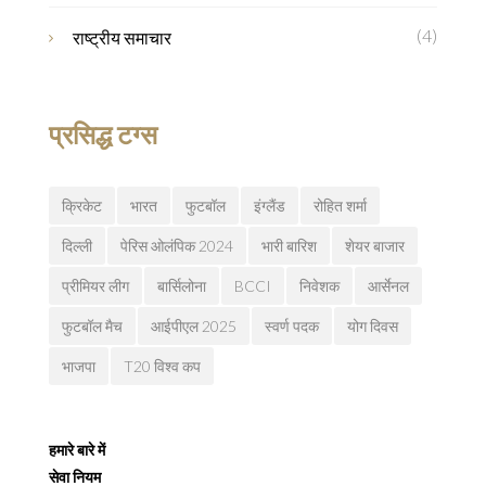
(4)
राष्ट्रीय समाचार
प्रसिद्ध टग्स
क्रिकेट
भारत
फुटबॉल
इंग्लैंड
रोहित शर्मा
दिल्ली
पेरिस ओलंपिक 2024
भारी बारिश
शेयर बाजार
प्रीमियर लीग
बार्सिलोना
BCCI
निवेशक
आर्सेनल
फुटबॉल मैच
आईपीएल 2025
स्वर्ण पदक
योग दिवस
भाजपा
T20 विश्व कप
हमारे बारे में
सेवा नियम