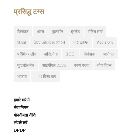
प्रसिद्ध टग्स
क्रिकेट
भारत
फुटबॉल
इंग्लैंड
रोहित शर्मा
दिल्ली
पेरिस ओलंपिक 2024
भारी बारिश
शेयर बाजार
प्रीमियर लीग
बार्सिलोना
BCCI
निवेशक
आर्सेनल
फुटबॉल मैच
आईपीएल 2025
स्वर्ण पदक
योग दिवस
भाजपा
T20 विश्व कप
हमारे बारे में
सेवा नियम
गोपनीयता नीति
संपर्क करें
DPDP