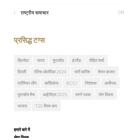
(4)
राष्ट्रीय समाचार
प्रसिद्ध टग्स
क्रिकेट
भारत
फुटबॉल
इंग्लैंड
रोहित शर्मा
दिल्ली
पेरिस ओलंपिक 2024
भारी बारिश
शेयर बाजार
प्रीमियर लीग
बार्सिलोना
BCCI
निवेशक
आर्सेनल
फुटबॉल मैच
आईपीएल 2025
स्वर्ण पदक
योग दिवस
भाजपा
T20 विश्व कप
हमारे बारे में
सेवा नियम