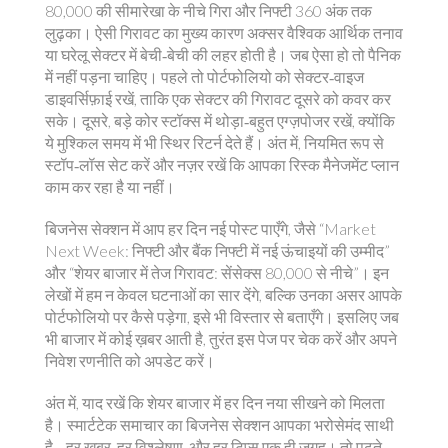
80,000 की सीमारेखा के नीचे गिरा और निफ्टी 360 अंक तक
लुढ़का। ऐसी गिरावट का मुख्य कारण अक्सर वैश्विक आर्थिक तनाव
या घरेलू सेक्टर में बेची‑बेची की लहर होती है। जब ऐसा हो तो पैनिक
में नहीं पड़ना चाहिए। पहले तो पोर्टफोलियो को सेक्टर‑वाइज
डाइवर्सिफ़ाई रखें, ताकि एक सेक्टर की गिरावट दूसरे को कवर कर
सके। दूसरे, बड़े कोर स्टॉक्स में थोड़ा‑बहुत एग्ज़पोजर रखें, क्योंकि
ये मुश्किल समय में भी स्थिर रिटर्न देते हैं। अंत में, नियमित रूप से
स्टॉप‑लॉस सेट करें और नज़र रखें कि आपका रिस्क मैनेजमेंट प्लान
काम कर रहा है या नहीं।
बिजनेस सेक्शन में आप हर दिन नई पोस्ट पाएँगे, जैसे “Market
Next Week: निफ्टी और बैंक निफ्टी में नई ऊंचाइयों की उम्मीद”
और “शेयर बाजार में तेज गिरावट: सेंसेक्स 80,000 से नीचे”। इन
लेखों में हम न केवल घटनाओं का सार देंगे, बल्कि उनका असर आपके
पोर्टफोलियो पर कैसे पड़ेगा, इसे भी विस्तार से बताएँगे। इसलिए जब
भी बाजार में कोई ख़बर आती है, तुरंत इस पेज पर चेक करें और अपने
निवेश रणनीति को अपडेट करें।
अंत में, याद रखें कि शेयर बाजार में हर दिन नया सीखने को मिलता
है। स्मार्टटेक समाचार का बिजनेस सेक्शन आपका भरोसेमंद साथी
है—हर खबर, हर विश्लेषण, और हर टिप्स एक ही जगह। तो पढ़ते