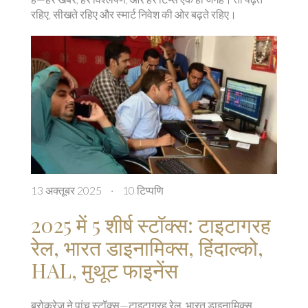
रहिए, सीखते रहिए और स्मार्ट निवेश की ओर बढ़ते रहिए।
13 अक्तूबर 2025
·
10 टिप्पणि
2025 में 5 शीर्ष स्टॉक्स: टाइटागरह
रेल, भारत डाइनामिक्स, हिंदाल्को,
HAL, मुथूट फाइनेंस
ब्रोकरेज़ ने पांच स्टॉक्स—टाइटागरह रेल, भारत डाइनामिक्स,