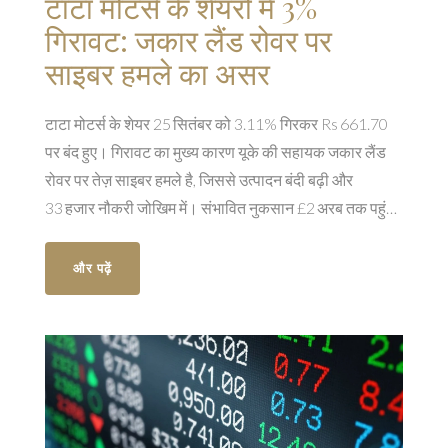
टाटा मोटर्स के शेयरों में 3%
गिरावट: जकार लैंड रोवर पर
साइबर हमले का असर
टाटा मोटर्स के शेयर 25 सितंबर को 3.11% गिरकर Rs 661.70
पर बंद हुए। गिरावट का मुख्य कारण यूके की सहायक जकार लैंड
रोवर पर तेज़ साइबर हमले है, जिससे उत्पादन बंदी बढ़ी और
33 हजार नौकरी जोखिम में। संभावित नुकसान £2 अरब तक पहुंच
सकता है, जबकि कंपनी के पास साइबर बीमा नहीं था। विश्लेषकों ने
भविष्य की कमाई में कटौती की चेतावनी दी और निवेशकों को
और पढ़ें
वैकल्पिक स्टॉक्स की सलाह दी।