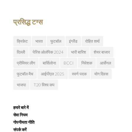
प्रसिद्ध टग्स
क्रिकेट
भारत
फुटबॉल
इंग्लैंड
रोहित शर्मा
दिल्ली
पेरिस ओलंपिक 2024
भारी बारिश
शेयर बाजार
प्रीमियर लीग
बार्सिलोना
BCCI
निवेशक
आर्सेनल
फुटबॉल मैच
आईपीएल 2025
स्वर्ण पदक
योग दिवस
भाजपा
T20 विश्व कप
हमारे बारे में
सेवा नियम
गोपनीयता नीति
संपर्क करें