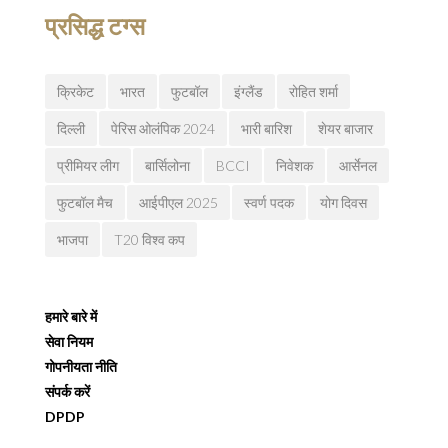
प्रसिद्ध टग्स
क्रिकेट
भारत
फुटबॉल
इंग्लैंड
रोहित शर्मा
दिल्ली
पेरिस ओलंपिक 2024
भारी बारिश
शेयर बाजार
प्रीमियर लीग
बार्सिलोना
BCCI
निवेशक
आर्सेनल
फुटबॉल मैच
आईपीएल 2025
स्वर्ण पदक
योग दिवस
भाजपा
T20 विश्व कप
हमारे बारे में
सेवा नियम
गोपनीयता नीति
संपर्क करें
DPDP