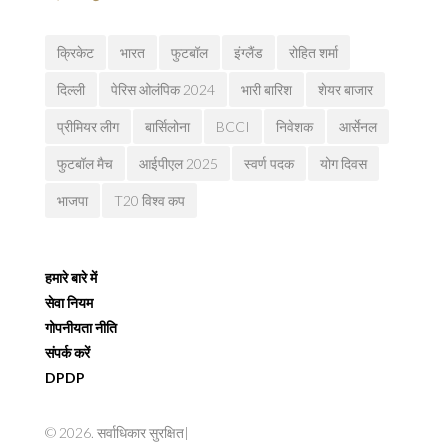
क्रिकेट
भारत
फुटबॉल
इंग्लैंड
रोहित शर्मा
दिल्ली
पेरिस ओलंपिक 2024
भारी बारिश
शेयर बाजार
प्रीमियर लीग
बार्सिलोना
BCCI
निवेशक
आर्सेनल
फुटबॉल मैच
आईपीएल 2025
स्वर्ण पदक
योग दिवस
भाजपा
T20 विश्व कप
हमारे बारे में
सेवा नियम
गोपनीयता नीति
संपर्क करें
DPDP
© 2026. सर्वाधिकार सुरक्षित|