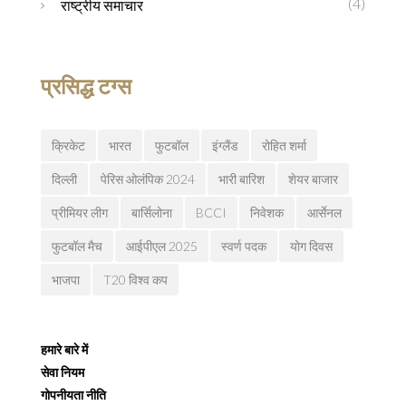
(4)
राष्ट्रीय समाचार
प्रसिद्ध टग्स
क्रिकेट
भारत
फुटबॉल
इंग्लैंड
रोहित शर्मा
दिल्ली
पेरिस ओलंपिक 2024
भारी बारिश
शेयर बाजार
प्रीमियर लीग
बार्सिलोना
BCCI
निवेशक
आर्सेनल
फुटबॉल मैच
आईपीएल 2025
स्वर्ण पदक
योग दिवस
भाजपा
T20 विश्व कप
हमारे बारे में
सेवा नियम
गोपनीयता नीति