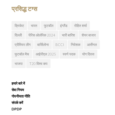
प्रसिद्ध टग्स
क्रिकेट
भारत
फुटबॉल
इंग्लैंड
रोहित शर्मा
दिल्ली
पेरिस ओलंपिक 2024
भारी बारिश
शेयर बाजार
प्रीमियर लीग
बार्सिलोना
BCCI
निवेशक
आर्सेनल
फुटबॉल मैच
आईपीएल 2025
स्वर्ण पदक
योग दिवस
भाजपा
T20 विश्व कप
हमारे बारे में
सेवा नियम
गोपनीयता नीति
संपर्क करें
DPDP