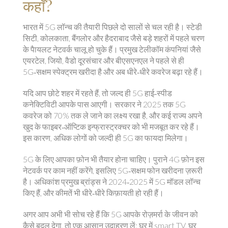
कहाँ?
भारत में 5G लॉन्च की तैयारी पिछले दो सालों से चल रही है। स्टेडी
सिटी, कोलकाता, बैंगलोर और हैदराबाद जैसे बड़े शहरों में पहले चरण
के पैायलट नेटवर्क चालू हो चुके हैं। प्रमुख टेलीकॉम कंपनियां जैसे
एयरटेल, जियो, वैडो दूरसंचार और बीएसएनएल ने पहले से ही
5G‑सक्षम स्पेक्ट्रम खरीदा है और अब धीरे‑धीरे कवरेज बढ़ा रहे हैं।
यदि आप छोटे शहर में रहते हैं, तो जल्द ही 5G हाई‑स्पीड
कनेक्टिविटी आपके पास आएगी। सरकार ने 2025 तक 5G
कवरेज को 70% तक ले जाने का लक्ष्य रखा है, और कई राज्य अपने
खुद के फाइबर‑ऑप्टिक इन्फ्रास्ट्रक्चर को भी मजबूत कर रहे हैं।
इस कारण, अधिक लोगों को जल्दी ही 5G का फायदा मिलेगा।
5G के लिए आपका फ़ोन भी तैयार होना चाहिए। पुराने 4G फ़ोन इस
नेटवर्क पर काम नहीं करेंगे, इसलिए 5G‑सक्षम फोन खरीदना ज़रूरी
है। अधिकांश प्रमुख ब्रांड्स ने 2024‑2025 में 5G मॉडल लॉन्च
किए हैं, और कीमतें भी धीरे‑धीरे किफ़ायती हो रही हैं।
अगर आप अभी भी सोच रहे हैं कि 5G आपके रोज़मर्रा के जीवन को
कैसे बदल देगा, तो एक आसान उदाहरण लें: घर में smart TV, घर