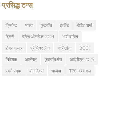
प्रसिद्ध टग्स
क्रिकेट
भारत
फुटबॉल
इंग्लैंड
रोहित शर्मा
दिल्ली
पेरिस ओलंपिक 2024
भारी बारिश
शेयर बाजार
प्रीमियर लीग
बार्सिलोना
BCCI
निवेशक
आर्सेनल
फुटबॉल मैच
आईपीएल 2025
स्वर्ण पदक
योग दिवस
भाजपा
T20 विश्व कप