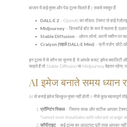
बाजार में कई मुफ्त और पेड टूल्स मिलते हैं। सबसे मशहूर हैं:
DALL·E 2
– OpenAI का मॉडल, टेक्स्ट से हाई रेज़ोल्
Midjourney
– डिस्कॉर्ड बॉट के रूप में चलता है, एआर
Stable Diffusion
– ओपन‑सोर्स, अपनी मशीन पर चला
Craiyon (पहले DALL·E Mini)
– फ्री वर्ज़न, छोटे‑छ
इन टूल्स में से कौन सा चुनना है, ये आपके बजट, इमेज क्वालि
चाहते हैं तो Stable Diffusion या Midjourney बेहतर रहेग
AI इमेज बनाते समय ध्यान रख
AI से बनाई इमेज बिल्कुल मुफ्त नहीं होती। नीचे कुछ महत्वपूर्ण पॉइं
प्रॉम्प्टिंग स्किल
– जितना साफ़ और सटीक आपका टेक्स्ट प
"sunset over mountains with vibrant orange sky" 
कॉपीराइट
– कई टूल्स का आउटपुट पूरी तरह आपका नहीं