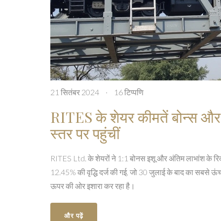
21 सितंबर 2024
·
16 टिप्पणि
RITES के शेयर कीमतें बोन्स औ
स्तर पर पहुंचीं
RITES Ltd. के शेयरों ने 1:1 बोनस इशू और अंतिम लाभांश के रिक
12.45% की वृद्धि दर्ज की गई, जो 30 जुलाई के बाद का सबसे ऊ
ऊपर की ओर इशारा कर रहा है।
और पढ़ें