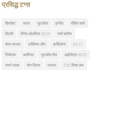
प्रसिद्ध टग्स
क्रिकेट
भारत
फुटबॉल
इंग्लैंड
रोहित शर्मा
दिल्ली
पेरिस ओलंपिक 2024
भारी बारिश
शेयर बाजार
प्रीमियर लीग
बार्सिलोना
BCCI
निवेशक
आर्सेनल
फुटबॉल मैच
आईपीएल 2025
स्वर्ण पदक
योग दिवस
भाजपा
T20 विश्व कप