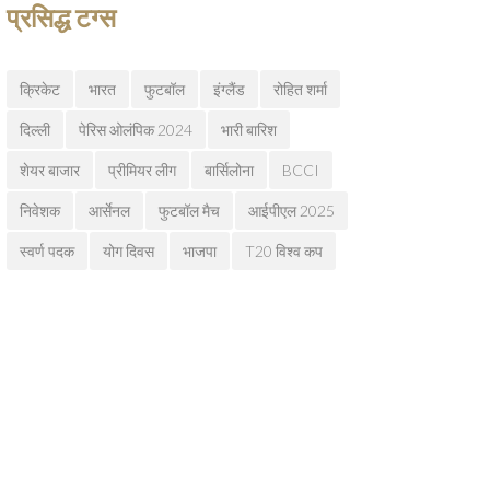
प्रसिद्ध टग्स
क्रिकेट
भारत
फुटबॉल
इंग्लैंड
रोहित शर्मा
दिल्ली
पेरिस ओलंपिक 2024
भारी बारिश
शेयर बाजार
प्रीमियर लीग
बार्सिलोना
BCCI
निवेशक
आर्सेनल
फुटबॉल मैच
आईपीएल 2025
स्वर्ण पदक
योग दिवस
भाजपा
T20 विश्व कप