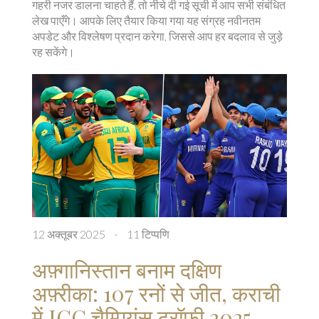
गहरी नजर डालना चाहते हैं, तो नीचे दी गई सूची में आप सभी संबंधित
लेख पाएँगे। आपके लिए तैयार किया गया यह संग्रह नवीनतम
अपडेट और विश्लेषण प्रदान करेगा, जिससे आप हर बदलाव से जुड़े
रह सकेंगे।
12 अक्तूबर 2025
·
11 टिप्पणि
अफ़्गानिस्तान बनाम दक्षिण
अफ़्रीका: 107 रनों से जीत, कराची
में ICC चैम्पियंस ट्रॉफी 2025