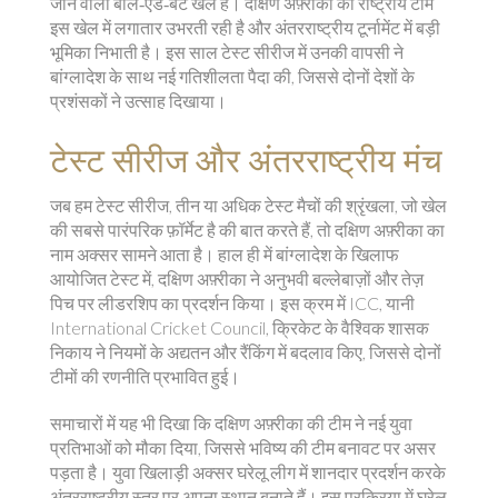
जाने वाला बॉल‑ऐंड‑बैट खेल
है। दक्षिण अफ़्रीका की राष्ट्रीय टीम
इस खेल में लगातार उभरती रही है और अंतरराष्ट्रीय टूर्नामेंट में बड़ी
भूमिका निभाती है। इस साल टेस्ट सीरीज में उनकी वापसी ने
बांग्लादेश के साथ नई गतिशीलता पैदा की, जिससे दोनों देशों के
प्रशंसकों ने उत्साह दिखाया।
टेस्ट सीरीज और अंतरराष्ट्रीय मंच
जब हम
टेस्ट सीरीज
,
तीन या अधिक टेस्ट मैचों की श्रृंखला, जो खेल
की सबसे पारंपरिक फ़ॉर्मेट है
की बात करते हैं, तो दक्षिण अफ़्रीका का
नाम अक्सर सामने आता है। हाल ही में बांग्लादेश के खिलाफ
आयोजित टेस्ट में, दक्षिण अफ़्रीका ने अनुभवी बल्लेबाज़ों और तेज़
पिच पर लीडरशिप का प्रदर्शन किया। इस क्रम में ICC, यानी
International Cricket Council
,
क्रिकेट के वैश्विक शासक
निकाय
ने नियमों के अद्यतन और रैंकिंग में बदलाव किए, जिससे दोनों
टीमों की रणनीति प्रभावित हुई।
समाचारों में यह भी दिखा कि दक्षिण अफ़्रीका की टीम ने नई युवा
प्रतिभाओं को मौका दिया, जिससे भविष्य की टीम बनावट पर असर
पड़ता है। युवा खिलाड़ी अक्सर घरेलू लीग में शानदार प्रदर्शन करके
अंतरराष्ट्रीय स्तर पर अपना स्थान बनाते हैं। इस प्रक्रिया में घरेलू