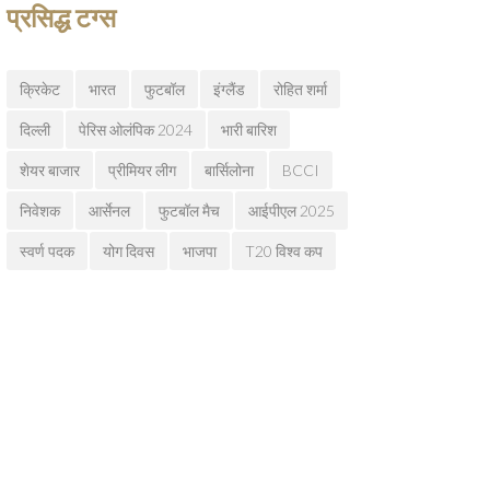
प्रसिद्ध टग्स
क्रिकेट
भारत
फुटबॉल
इंग्लैंड
रोहित शर्मा
दिल्ली
पेरिस ओलंपिक 2024
भारी बारिश
शेयर बाजार
प्रीमियर लीग
बार्सिलोना
BCCI
निवेशक
आर्सेनल
फुटबॉल मैच
आईपीएल 2025
स्वर्ण पदक
योग दिवस
भाजपा
T20 विश्व कप