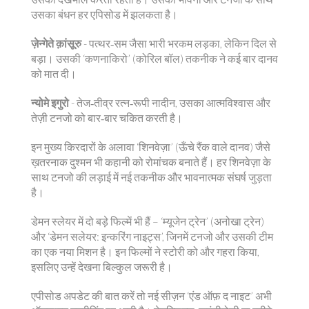
उसका बंधन हर एपिसोड में झलकता है।
ज़ेन्गेते क़ांसूरु
- पत्थर‑सम जैसा भारी भरकम लड़का, लेकिन दिल से
बड़ा। उसकी ‘कणनाकिरो’ (कोरिल बॉल) तकनीक ने कई बार दानव
को मात दी।
न्योमे इगुरो
- तेज‑तीव्र रत्न‑रूपी नादीन, उसका आत्मविश्वास और
तेज़ी टनजो को बार‑बार चकित करती है।
इन मुख्य किरदारों के अलावा ‘शिनवेज़ा’ (ऊँचे रैंक वाले दानव) जैसे
ख़तरनाक दुश्मन भी कहानी को रोमांचक बनाते हैं। हर शिनवेज़ा के
साथ टनजो की लड़ाई में नई तकनीक और भावनात्मक संघर्ष जुड़ता
है।
डेमन स्लेयर में दो बड़े फिल्में भी हैं – ‘म्यूजेन ट्रेन’ (अनोखा ट्रेन)
और ‘डेमन सलेयर: इन्करिंग नाइट्स’, जिनमें टनजो और उसकी टीम
का एक नया मिशन है। इन फिल्मों ने स्टोरी को और गहरा किया,
इसलिए उन्हें देखना बिल्कुल जरूरी है।
एपीसोड अपडेट की बात करें तो नई सीज़न ‘एंड ऑफ़ द नाइट’ अभी