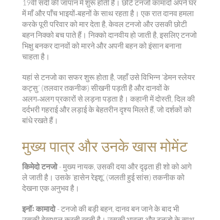
19वीं सदी की जापान में शुरू होती है। छोटे टनजो कामादो अपने घर
में माँ और पाँच भाइयों‑बहनों के साथ रहता है। एक रात दानव हमला
करके पूरी परिवार को मार देता है, केवल टनजो और उसकी छोटी
बहन निक्को बच पाते हैं। निक्को दानवीय हो जाती है, इसलिए टनजो
भिक्षु बनकर दानवों को मारने और अपनी बहन को इंसान बनाना
चाहता है।
यहां से टनजो का सफर शुरू होता है, जहाँ उसे विभिन्न ‘डेमन स्लेयर
कट्सु’ (तलवार तकनीक) सीखनी पड़ती है और दानवों के
अलग‑अलग प्रकारों से लड़ना पड़ता है। कहानी में दोस्ती, दिल की
दर्दभरी गहराई और लड़ाई के बेहतरीन दृश्य मिलते हैं, जो दर्शकों को
बांधे रखते हैं।
मुख्य पात्र और उनके खास मोमेंट
किमेदो टनजो
- मुख्य नायक, उसकी दया और दृढ़ता ही शो को आगे
ले जाती है। उसके ‘हासेन रेइशू’ (जलती हुई सांस) तकनीक को
देखना एक अनुभव है।
इनॉः कामादो
- टनजो की बड़ी बहन, दानव बन जाने के बाद भी
उसकी देखभाल करती रहती है। उसकी भावना और टनजो के साथ