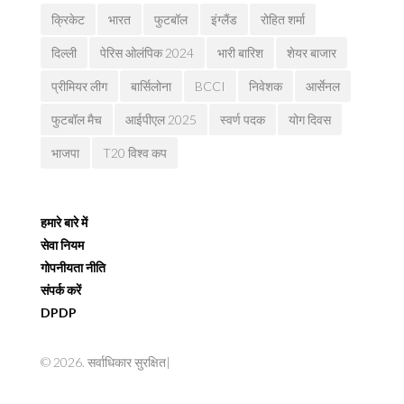
क्रिकेट
भारत
फुटबॉल
इंग्लैंड
रोहित शर्मा
दिल्ली
पेरिस ओलंपिक 2024
भारी बारिश
शेयर बाजार
प्रीमियर लीग
बार्सिलोना
BCCI
निवेशक
आर्सेनल
फुटबॉल मैच
आईपीएल 2025
स्वर्ण पदक
योग दिवस
भाजपा
T20 विश्व कप
हमारे बारे में
सेवा नियम
गोपनीयता नीति
संपर्क करें
DPDP
© 2026. सर्वाधिकार सुरक्षित|