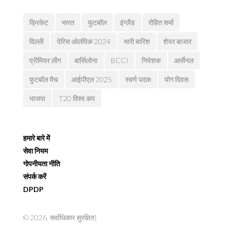
क्रिकेट
भारत
फुटबॉल
इंग्लैंड
रोहित शर्मा
दिल्ली
पेरिस ओलंपिक 2024
भारी बारिश
शेयर बाजार
प्रीमियर लीग
बार्सिलोना
BCCI
निवेशक
आर्सेनल
फुटबॉल मैच
आईपीएल 2025
स्वर्ण पदक
योग दिवस
भाजपा
T20 विश्व कप
हमारे बारे में
सेवा नियम
गोपनीयता नीति
संपर्क करें
DPDP
© 2026. सर्वाधिकार सुरक्षित|