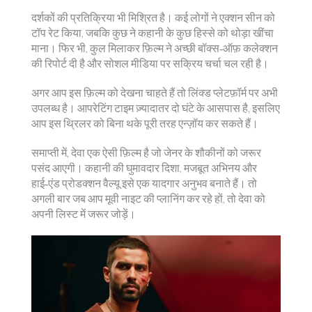
दर्शकों की प्रतिक्रिया भी मिश्रित है। कई लोगों ने एक्शन सीन को
टॉप रेट किया, जबकि कुछ ने कहानी के कुछ हिस्से को थोड़ा खींचा
माना। फिर भी, कुल मिलाकर फ़िल्म ने अच्छी बॉक्स‑ऑफ़ कलेक्शन
की रिपोर्ट दी है और सोशल मीडिया पर सक्रिय चर्चा चल रही है।
अगर आप इस फ़िल्म को देखना चाहते हैं तो लिंक्ड प्लेटफ़ॉर्म पर अभी
उपलब्ध है। आपरेटिंग टाइम ज़्यादातर दो घंटे के आसपास है, इसलिए
आप इस थ्रिलर को बिना थके पूरी तरह एन्ज़ॉय कर सकते हैं।
समाप्ती में, देवा एक ऐसी फ़िल्म है जो जेनर के शौकीनों को जरूर
पसंद आएगी। कहानी की घुमावदार दिशा, मजबूत अभिनय और
हाई‑एंड प्रोडक्शन वैल्यू इसे एक यादगार अनुभव बनाते हैं। तो
अगली बार जब आप मूवी नाइट की प्लानिंग कर रहे हों, तो देवा को
अपनी लिस्ट में जरूर जोड़ें।