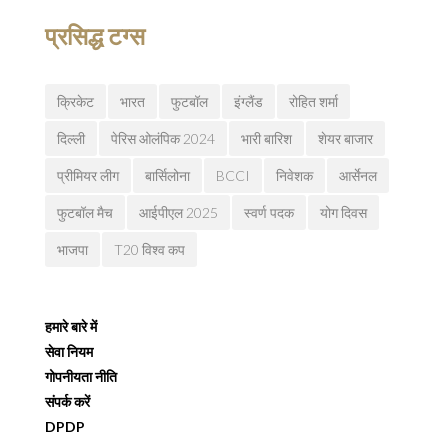
प्रसिद्ध टग्स
क्रिकेट
भारत
फुटबॉल
इंग्लैंड
रोहित शर्मा
दिल्ली
पेरिस ओलंपिक 2024
भारी बारिश
शेयर बाजार
प्रीमियर लीग
बार्सिलोना
BCCI
निवेशक
आर्सेनल
फुटबॉल मैच
आईपीएल 2025
स्वर्ण पदक
योग दिवस
भाजपा
T20 विश्व कप
हमारे बारे में
सेवा नियम
गोपनीयता नीति
संपर्क करें
DPDP