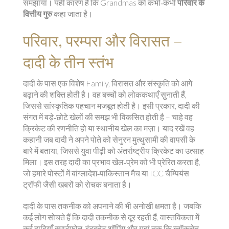
समझाया। यही कारण है कि Grandmas को कभी‑कभी
परिवार के
वित्तीय गुरु
कहा जाता है।
परिवार, परम्परा और विरासत –
दादी के तीन स्तंभ
दादी के पास एक विशेष
Family
,
विरासत और संस्कृति को आगे
बढ़ाने की शक्ति
होती है। वह बच्चों को लोककथाएँ सुनाती हैं,
जिससे सांस्कृतिक पहचान मजबूत होती है। इसी प्रकार, दादी की
संगत में बड़े‑छोटे खेलों की समझ भी विकसित होती है – चाहे वह
क्रिकेट की रणनीति हो या स्थानीय खेल का मज़ा। याद रखें वह
कहानी जब दादी ने अपने पोते को सेनुरन मुत्थुसामी की वापसी के
बारे में बताया, जिससे युवा पीढ़ी को अंतर्राष्ट्रीय क्रिकेट का उत्साह
मिला। इस तरह दादी का प्रभाव खेल‑प्रेम को भी प्रेरित करता है,
जो हमारे पोस्टों में बांग्लादेश‑पाकिस्तान मैच या ICC चैम्पियंस
ट्रॉफी जैसी खबरों को रोचक बनाता है।
दादी के पास तकनीक को अपनाने की भी अनोखी क्षमता है। जबकि
कई लोग सोचते हैं कि दादी तकनीक से दूर रहती हैं, वास्तविकता में
कई दादियाँ स्मार्टफ़ोन, इंटरनेट शॉपिंग और यहां तक कि ब्लॉकचेन