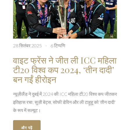
28 सितंबर 2025
·
6 टिप्पणि
वाइट फ्रेंस ने जीत ली ICC महिला
टी20 विश्व कप 2024, ‘तीन दादी’
बन गईं हीरोइन
न्यूज़ीलैंड ने दुबई में 2024 की ICC महिला टी20 विश्व कप जीतकर
इतिहास रचा; सुज़ी बेट्स, सोफी डेविन और ली टाहुहू को 'तीन दादी'
के रूप में सल्यूट।
और पढ़ें