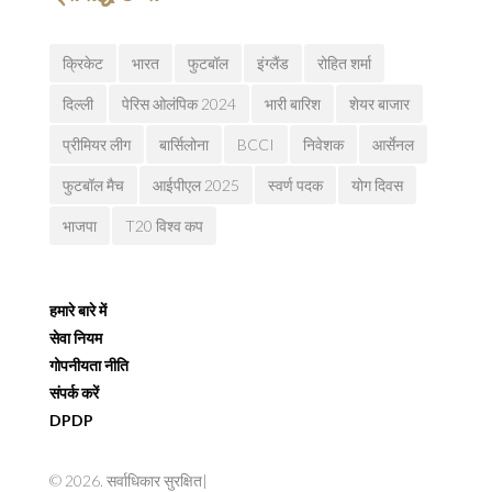
क्रिकेट
भारत
फुटबॉल
इंग्लैंड
रोहित शर्मा
दिल्ली
पेरिस ओलंपिक 2024
भारी बारिश
शेयर बाजार
प्रीमियर लीग
बार्सिलोना
BCCI
निवेशक
आर्सेनल
फुटबॉल मैच
आईपीएल 2025
स्वर्ण पदक
योग दिवस
भाजपा
T20 विश्व कप
हमारे बारे में
सेवा नियम
गोपनीयता नीति
संपर्क करें
DPDP
© 2026. सर्वाधिकार सुरक्षित|