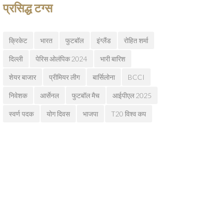
प्रसिद्ध टग्स
क्रिकेट
भारत
फुटबॉल
इंग्लैंड
रोहित शर्मा
दिल्ली
पेरिस ओलंपिक 2024
भारी बारिश
शेयर बाजार
प्रीमियर लीग
बार्सिलोना
BCCI
निवेशक
आर्सेनल
फुटबॉल मैच
आईपीएल 2025
स्वर्ण पदक
योग दिवस
भाजपा
T20 विश्व कप