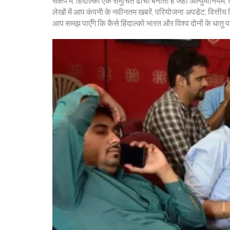
संक्षेप में, हिंदाल्को एक समुचित ढांचा बनाता है जहाँ अल्युमीनियम
लेखों में आप कंपनी के नवीनतम खबरें, परियोजना अपडेट, वित्तीय व
आप समझ पाएँगे कि कैसे हिंदाल्को भारत और विश्व दोनों के धातु प