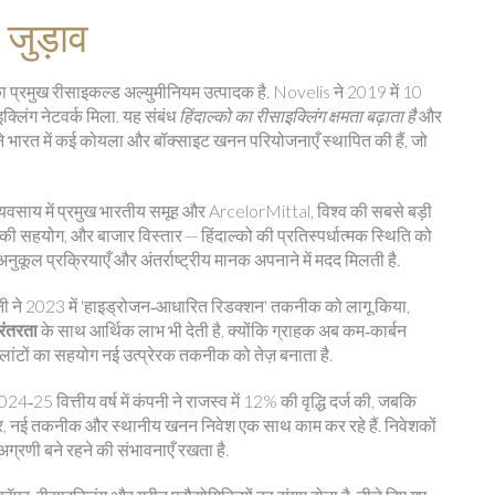
 जुड़ाव
का प्रमुख रीसाइकल्ड अल्युमीनियम उत्पादक
है. Novelis ने 2019 में 10
्लिंग नेटवर्क मिला. यह संबंध
हिंदाल्को का रीसाइक्लिंग क्षमता बढ़ाता है
और
ो ने भारत में कई कोयला और बॉक्साइट खनन परियोजनाएँ स्थापित की हैं, जो
यवसाय में प्रमुख भारतीय समूह
और
ArcelorMittal
,
विश्व की सबसे बड़ी
की सहयोग, और बाजार विस्तार — हिंदाल्को की प्रतिस्पर्धात्मक स्थिति को
नुकूल प्रक्रियाएँ और अंतर्राष्ट्रीय मानक अपनाने में मदद मिलती है.
है. कंपनी ने 2023 में 'हाइड्रोजन‑आधारित रिडक्शन' तकनीक को लागू किया,
रंतरता
के साथ आर्थिक लाभ भी देती है, क्योंकि ग्राहक अब कम‑कार्बन
ग प्लांटों का सहयोग नई उत्प्रेरक तकनीक को तेज़ बनाता है.
24‑25 वित्तीय वर्ष में कंपनी ने राजस्व में 12% की वृद्धि दर्ज की, जबकि
्तार, नई तकनीक और स्थानीय खनन निवेश एक साथ काम कर रहे हैं. निवेशकों
ं अग्रणी बने रहने की संभावनाएँ रखता है.