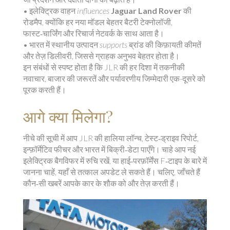
•
इलेक्ट्रिक वाहन
influences
Jaguar Land Rover
की
रोडमैप, क्योंकि हर नया मॉडल बेहतर बैटरी टेक्नोलॉजी,
फास्ट‑चार्जिंग और रिचार्ज नेटवर्क के साथ आता है।
• भारत में
स्थानीय उत्पादन
supports
ब्रांड की किफ़ायती कीमतें
और तेज़ डिलीवरी, जिससे ग्राहक अनुभव बेहतर होता है।
इन संबंधों से स्पष्ट होता है कि JLR की हर दिशा में तकनीकी
नवाचार, बाजार की जरूरतें और पर्यावरणीय जिम्मेदारी एक-दूसरे को
पूरक करती हैं।
आगे क्या मिलेगा?
नीचे की सूची में आप JLR की हालिया लॉन्च, टेस्ट‑ड्राइव रिपोर्ट,
इन्फ़ॉर्मेटिव फीचर और भारत में बिक्री‑डेटा पाएँगे। चाहे आप नई
इलेक्ट्रिक बैगविफर में रुचि रखें, या हाई‑परफ़ॉर्मेंस F‑टाइप के बारे में
जानना चाहें, यहाँ से तत्काल अपडेट ले सकते हैं। चलिए, जाँचते हैं
कौन‑सी खबरें आपके कार के शौक को और तेज़ करती हैं।