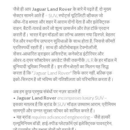
जैसे ही आप
Jaguar Land Rover
के बारे में पढ़ते हैं, दो मुख्य
सेक्टर सामने आते हैं –
SUV
,
स्पोर्ट्स यूटिलिटी व्हीकल जो
ऑफ‑रोड क्षमता और शहर में आराम दोनों देता है
और
इलेक्ट्रिक
वाहन
,
बैटरी‑पावर्ड कारें जो शून्य उत्सर्जन और तेज़ टॉर्क प्रदान
करती हैं
। भारत में इन मॉडलों का लॉन्च अक्सर नया डिस्प्ले, बेहतर
रेंज और स्थानीय उत्पादन सुविधाओं के साथ होता है, जिससे कीमतें
प्रतिस्पर्धी रहती हैं। साथ ही
ऑटोमोबाइल टेक्नोलॉजी
,
सेंसर‑आधारित ड्राइवर असिस्टेंस, कनेक्टेड इंटीरियर और
ओवर‑द‑एयर सॉफ़्टवेयर अपडेट जैसी तकनीकें
JLR के हर मॉडल में
बुनियादी भूमिका निभाती हैं। इन तीन क्षेत्रों का मिलन यह सिद्ध
करता है कि "Jaguar Land Rover" सिर्फ कार नहीं, बल्कि एक
इको‑सिस्टम है जो भविष्य की गतिशीलता को परिभाषित करता है।
अब हम कुछ प्रमुख संबंधों पर नज़र डालते हैं:
•
Jaguar Land Rover
encompasses
luxury SUV
–
इसका मतलब है कि ब्रांड के SUV मॉडल उच्चतम आराम, प्रीमियम
सामग्री और उन्नत सुरक्षा फीचर को शामिल करते हैं।
• यह ब्रांड
requires
advanced engineering
– जैसे हल्की
एल्यूमिनियम बॉडी, हाई‑स्पीड प्लेटफ़ॉर्म एवं इलेक्ट्रिक पावरट्रेन,
जो प्रदर्शन और दक्षता दोनों को बढ़ाते हैं।