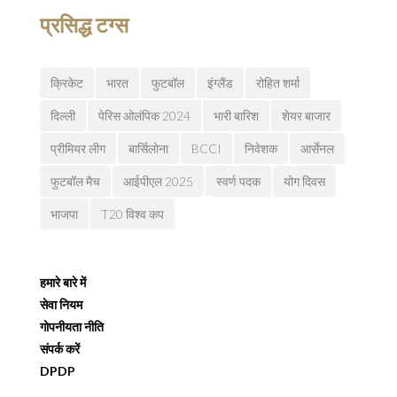
प्रसिद्ध टग्स
क्रिकेट
भारत
फुटबॉल
इंग्लैंड
रोहित शर्मा
दिल्ली
पेरिस ओलंपिक 2024
भारी बारिश
शेयर बाजार
प्रीमियर लीग
बार्सिलोना
BCCI
निवेशक
आर्सेनल
फुटबॉल मैच
आईपीएल 2025
स्वर्ण पदक
योग दिवस
भाजपा
T20 विश्व कप
हमारे बारे में
सेवा नियम
गोपनीयता नीति
संपर्क करें
DPDP