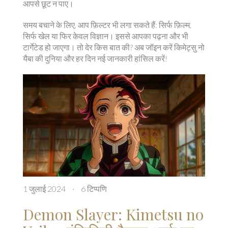
आपसे छूट न पाए।
समय बचाने के लिए, आप फ़िल्टर भी लगा सकते हैं: सिर्फ फ़िल्म,
सिर्फ खेल या फिर केवल विज्ञान। इससे आपका पढ़ना और भी
टार्गेटेड हो जाएगा। तो देर किस बात की? अब जॉइन करें किमेट्सु नो
यैबा की दुनिया और हर दिन नई जानकारी हांसिल करें!
1 जुलाई 2024
·
6 टिप्पणि
Demon Slayer: Kimetsu no