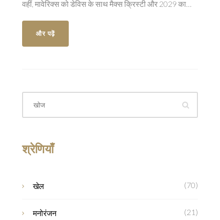
वहीं, मावेरिक्स को डेविस के साथ मैक्स क्रिस्टी और 2029 का
फर्स्ट-राउंड पिक मिला है। यह ट्रेड गुप्त रूप से किया गया था और
इसके बारे में लेब्रॉन जेम्स और एंथनी डेविस को नहीं पता था।
और पढ़ें
श्रेणियाँ
(70)
खेल
(21)
मनोरंजन