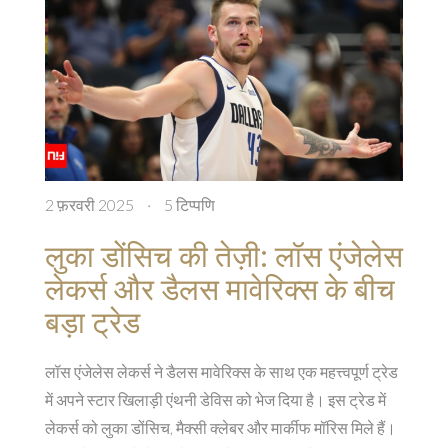
2 फ़रवरी 2025
·
5 टिप्पणि
लुका डोंसिच की तेज़ी: लॉस एंजेलेस
लेकर्स और डैलस मावेरिक्स के बीच
बड़ा ट्रेड
लॉस एंजेलेस लेकर्स ने डैलस मावेरिक्स के साथ एक महत्त्वपूर्ण ट्रेड
में अपने स्टार खिलाड़ी एंथनी डेविस को भेज दिया है। इस ट्रेड में
लेकर्स को लुका डोंसिच, मैक्सी क्लेबर और मार्कीफ मॉरिस मिले हैं।