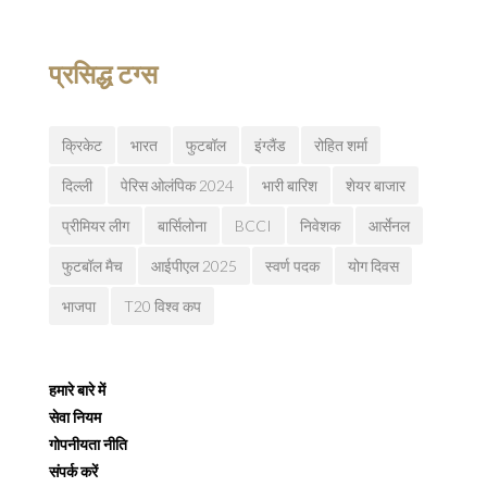
प्रसिद्ध टग्स
क्रिकेट
भारत
फुटबॉल
इंग्लैंड
रोहित शर्मा
दिल्ली
पेरिस ओलंपिक 2024
भारी बारिश
शेयर बाजार
प्रीमियर लीग
बार्सिलोना
BCCI
निवेशक
आर्सेनल
फुटबॉल मैच
आईपीएल 2025
स्वर्ण पदक
योग दिवस
भाजपा
T20 विश्व कप
हमारे बारे में
सेवा नियम
गोपनीयता नीति
संपर्क करें