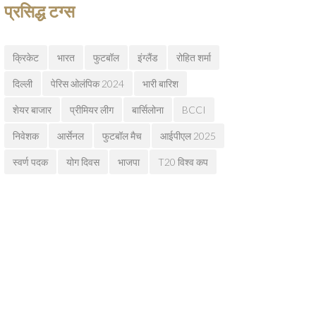
प्रसिद्ध टग्स
क्रिकेट
भारत
फुटबॉल
इंग्लैंड
रोहित शर्मा
दिल्ली
पेरिस ओलंपिक 2024
भारी बारिश
शेयर बाजार
प्रीमियर लीग
बार्सिलोना
BCCI
निवेशक
आर्सेनल
फुटबॉल मैच
आईपीएल 2025
स्वर्ण पदक
योग दिवस
भाजपा
T20 विश्व कप