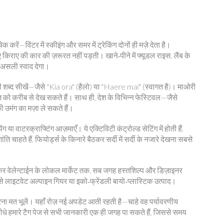
करें—विंटर में स्कीइंग और समर में ट्रेकिंग दोनों ही मज़े देता है।
िराए की कार की ज़रूरत नहीं पड़ती। खाने‑पीने में फ्यूडल राइस, लैंब के
ो असली स्वाद देगा।
दी शब्द सीखें—जैसे "Kia ora" (हैलो) या "Haere mai" (स्वागत है)। माओरी
़ को करीब से देख सकते हैं। साथ ही, देश के विभिन्न फेस्टिवल—जैसे
ी उमंग का मज़ा ले सकते हैं।
िंग या वाटरक्राफ्टिंग आज़माएँ। ये एक्टिविटी कंट्रोल्ड सेटिंग में होती हैं,
ि चाहते हैं, फियोर्ड्स के किनारे बैठकर सर्दी में सर्दी के नजारे देखना सबसे
 से लेकर वेलेन्टाईन के लोकल मार्केट तक, सब जगह हस्तशिल्प और डिज़ाइनर
जैसे लाइटवेट अल्पाइन गियर या इको‑फ्रेंडली बायो‑प्लास्टिक उत्पाद।
करना मत भूलें। यहाँ रोज़ नई अपडेट आती रहती है—चाहे वह पर्यावरणीय
ीधे हमारे टैग पेज से सभी जानकारी एक ही जगह पा सकते हैं, जिससे समय