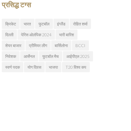
प्रसिद्ध टग्स
क्रिकेट
भारत
फुटबॉल
इंग्लैंड
रोहित शर्मा
दिल्ली
पेरिस ओलंपिक 2024
भारी बारिश
शेयर बाजार
प्रीमियर लीग
बार्सिलोना
BCCI
निवेशक
आर्सेनल
फुटबॉल मैच
आईपीएल 2025
स्वर्ण पदक
योग दिवस
भाजपा
T20 विश्व कप