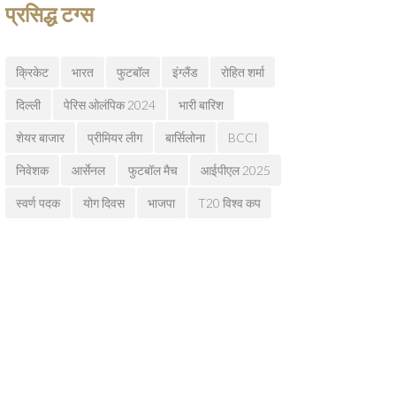
प्रसिद्ध टग्स
क्रिकेट
भारत
फुटबॉल
इंग्लैंड
रोहित शर्मा
दिल्ली
पेरिस ओलंपिक 2024
भारी बारिश
शेयर बाजार
प्रीमियर लीग
बार्सिलोना
BCCI
निवेशक
आर्सेनल
फुटबॉल मैच
आईपीएल 2025
स्वर्ण पदक
योग दिवस
भाजपा
T20 विश्व कप