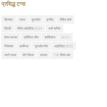
प्रसिद्ध टग्स
क्रिकेट
भारत
फुटबॉल
इंग्लैंड
रोहित शर्मा
दिल्ली
पेरिस ओलंपिक 2024
भारी बारिश
शेयर बाजार
प्रीमियर लीग
बार्सिलोना
BCCI
निवेशक
आर्सेनल
फुटबॉल मैच
आईपीएल 2025
स्वर्ण पदक
योग दिवस
भाजपा
T20 विश्व कप