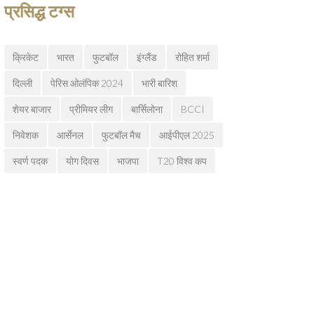
प्रसिद्ध टग्स
क्रिकेट
भारत
फुटबॉल
इंग्लैंड
रोहित शर्मा
दिल्ली
पेरिस ओलंपिक 2024
भारी बारिश
शेयर बाजार
प्रीमियर लीग
बार्सिलोना
BCCI
निवेशक
आर्सेनल
फुटबॉल मैच
आईपीएल 2025
स्वर्ण पदक
योग दिवस
भाजपा
T20 विश्व कप