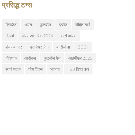
प्रसिद्ध टग्स
क्रिकेट
भारत
फुटबॉल
इंग्लैंड
रोहित शर्मा
दिल्ली
पेरिस ओलंपिक 2024
भारी बारिश
शेयर बाजार
प्रीमियर लीग
बार्सिलोना
BCCI
निवेशक
आर्सेनल
फुटबॉल मैच
आईपीएल 2025
स्वर्ण पदक
योग दिवस
भाजपा
T20 विश्व कप