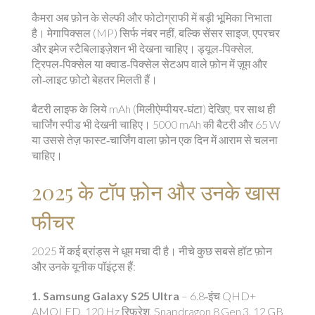
कैमरा अब फ़ोन के सेल्फी और फोटोग्राफी में बड़ी भूमिका निभाता
है। मेगापिक्सल (MP) सिर्फ नंबर नहीं, बल्कि सेंसर साइज, एपरचर
और इमेज स्टैबिलाइज़ेशन भी देखना चाहिए। ड्यूल‑पिक्सेल,
ट्रिपल‑पिक्सेल या क्वाड‑पिक्सेल सेटअप वाले फ़ोन में ज़ूम और
लो‑लाइट फ़ोटो बेहतर मिलती हैं।
बैटरी लाइफ के लिये mAh (मिलीऐम्पीयर‑घंटा) देखिए, पर साथ ही
चार्जिंग स्पीड भी देखनी चाहिए। 5000 mAh की बैटरी और 65 W
या उससे तेज़ फास्ट‑चार्जिंग वाला फ़ोन एक दिन में आराम से चलना
चाहिए।
2025 के टॉप फ़ोन और उनके खास
फीचर
2025 में कई ब्रांड्स ने धूम मचा दी है। नीचे कुछ सबसे हॉट फ़ोन
और उनके यूनीक पॉइंट्स हैं:
1. Samsung Galaxy S25 Ultra
– 6.8‑इंच QHD+
AMOLED, 120 Hz रिफ्रेश, Snapdragon 8 Gen 3, 12 GB