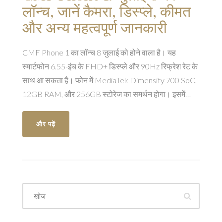
लॉन्च, जानें कैमरा, डिस्प्ले, कीमत
और अन्य महत्वपूर्ण जानकारी
CMF Phone 1 का लॉन्च 8 जुलाई को होने वाला है। यह
स्मार्टफोन 6.55-इंच के FHD+ डिस्प्ले और 90Hz रिफ्रेश रेट के
साथ आ सकता है। फोन में MediaTek Dimensity 700 SoC,
12GB RAM, और 256GB स्टोरेज का समर्थन होगा। इसमें
50MP का प्राइमरी कैमरा और 16MP का फ्रंट कैमरा शामिल
है। फोन ऑनलाइन प्लेटफॉर्म्स पर उपलब्ध होगा और इसकी कीमत
और पढ़ें
₹15,000-20,000 के बीच हो सकती है।