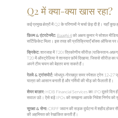
Q2 में क्या-क्या खास रहा?
कई प्रमुख क्षेत्रों में Q2 के परिणामों ने चर्चा छेड़ दी है। यहाँ कुछ 
फ़िल्म & एंटरटेनमेंट:
Baaghi 4
को अक्षय कुमार ने सोशल मीडिय
सर्टिफ़िकेट मिला। इस तरह की प्रतिक्रियाएँ बॉक्स ऑफिस पर 
क्रिकेट:
शारजाह में T20I त्रिकोणीय सीरीज़ (पाकिस्तान‑अफ़ग
T20 में ऑस्ट्रेलिया ने शानदार फ़ॉर्म दिखाया, जिससे सीरीज़ का
अपने टीम चयन को बेहतर बना सकते हैं।
रेलवे & ट्रांसपोर्ट:
जोधपुर‑गोरखपुर समर स्पेशल ट्रेन 12‑27 ज
यात्रा को आसान बनाती है और गर्मियों की भीड़ को फैलाती है।
शेयर बाज़ार:
HDB Financial Services का IPO दूसरे दिन ही पू
सवाल उठे। ऐसे बड़े IPOs को समझना आपके निवेश निर्णय को सु
सुरक्षा & सेना:
CRPF जवान की सड़क दुर्घटना में शहीद होकर सैन्य 
की अहमियत को रेखांकित करती हैं।