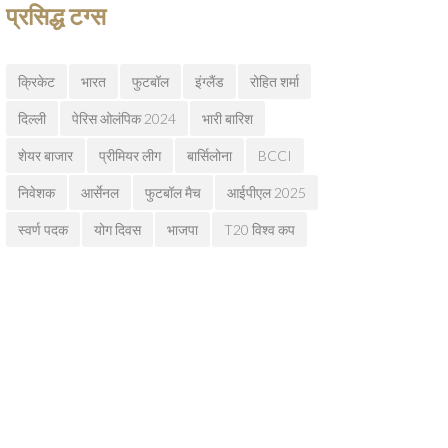
प्रसिद्ध टग्स
क्रिकेट
भारत
फुटबॉल
इंग्लैंड
रोहित शर्मा
दिल्ली
पेरिस ओलंपिक 2024
भारी बारिश
शेयर बाजार
प्रीमियर लीग
बार्सिलोना
BCCI
निवेशक
आर्सेनल
फुटबॉल मैच
आईपीएल 2025
स्वर्ण पदक
योग दिवस
भाजपा
T20 विश्व कप