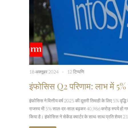
18 अक्तूबर 2024
·
12 टिप्पणि
इंफोसिस Q2 परिणाम: लाभ में 5% की 
इंफोसिस ने वित्तीय वर्ष 2025 की दूसरी तिमाही के लिए 5% वृद
राजस्व भी 5% साल-दर-साल बढ़कर 40,986 करोड़ रुपये हो गया।
किया है। इंफोसिस ने सेकेंड क्वार्टर के साथ-साथ प्रति शेयर 21