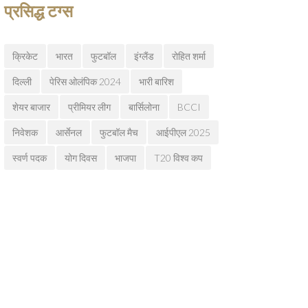
प्रसिद्ध टग्स
क्रिकेट
भारत
फुटबॉल
इंग्लैंड
रोहित शर्मा
दिल्ली
पेरिस ओलंपिक 2024
भारी बारिश
शेयर बाजार
प्रीमियर लीग
बार्सिलोना
BCCI
निवेशक
आर्सेनल
फुटबॉल मैच
आईपीएल 2025
स्वर्ण पदक
योग दिवस
भाजपा
T20 विश्व कप