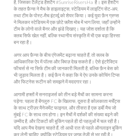
है, जिसका टैलेंट्ड हैशटैग #SunriseRisersHa है। इस हैशटैग
के तहत फ़ैन्स ने मैच के हाइलाइट्स, स्टेडियम में लाइटिंग सेट‑अप,
तथा टीम के पोस्ट‑मैच इंटर्व्यू को शेयर किया। कई युवा फ़ैन ग्रुप्स
ने मिलकर स्टेडियम में एक छोटे फ़्लैश मोब में भाग लिया, जहाँ उन्होंने
टीम के लोगो वाले बैनर और झंडे दिखाए। यह जोश दर्शाता है कि
क्लब सिर्फ खेल नहीं, बल्कि स्थानीय संस्कृति में भी एक बड़ा हिस्सा
बन रहा है।
अगर आप फ़ैन्स के बीच एंगेजमेंट बढ़ाना चाहते हैं, तो क्लब के
आधिकारिक ऐप में पॉल्स और क्विज़ देख सकते हैं। ऐसे इंटरैक्टिव
फीचर्स से ना सिर्फ टीम की जानकारी मिलती है, बल्कि फ़ैन बेस को
भी जुड़ाव मिलता है। कई फ़ैन ने कहा कि ये ऐप उनके कोचिंग टिप्स
और फिटनेस रूटीन को समझने में मददगार रहा।
आगामी हफ्तों में सनराइजर्स को तीन बड़े मैचों का सामना करना
पड़ेगा: पहला है बेंगलुरु FC के खिलाफ, दूसरा है कोलकाता मर्चेंट्स
के साथ ट्रीज़र मैनेजमेंट फाइनल, और तीसरा है एक डर्बी मैच जो
मुंबई FC के साथ तय होगा। इन मैचों में दर्शकों की संख्या बढ़ने की
उम्मीद है, और टिकटों की बुकिंग पहले ही दो पहलुओं में चल रही है।
यदि आप मैच देखना चाहते हैं, तो आधी रात से पहले ऑनलाइन बुकिंग
कर लेनी चाहिए, क्योंकि स्टेडियम पर जगह तेजी से भर रही है।