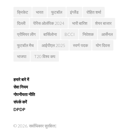
क्रिकेट
भारत
फुटबॉल
इंग्लैंड
रोहित शर्मा
दिल्ली
पेरिस ओलंपिक 2024
भारी बारिश
शेयर बाजार
प्रीमियर लीग
बार्सिलोना
BCCI
निवेशक
आर्सेनल
फुटबॉल मैच
आईपीएल 2025
स्वर्ण पदक
योग दिवस
भाजपा
T20 विश्व कप
हमारे बारे में
सेवा नियम
गोपनीयता नीति
संपर्क करें
DPDP
© 2026. सर्वाधिकार सुरक्षित|