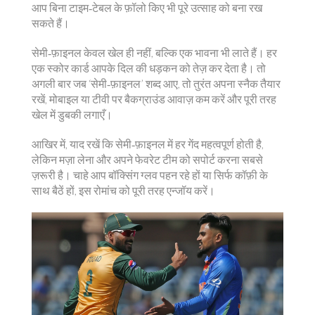
आप बिना टाइम‑टेबल के फ़ॉलो किए भी पूरे उत्साह को बना रख
सकते हैं।
सेमी‑फ़ाइनल केवल खेल ही नहीं, बल्कि एक भावना भी लाते हैं। हर
एक स्कोर कार्ड आपके दिल की धड़कन को तेज़ कर देता है। तो
अगली बार जब ‘सेमी‑फ़ाइनल’ शब्द आए, तो तुरंत अपना स्नैक तैयार
रखें, मोबाइल या टीवी पर बैकग्राउंड आवाज़ कम करें और पूरी तरह
खेल में डुबकी लगाएँ।
आखिर में, याद रखें कि सेमी‑फ़ाइनल में हर गेंद महत्वपूर्ण होती है,
लेकिन मज़ा लेना और अपने फेवरेट टीम को सपोर्ट करना सबसे
ज़रूरी है। चाहे आप बॉक्सिंग ग्लव पहन रहे हों या सिर्फ कॉफ़ी के
साथ बैठें हों, इस रोमांच को पूरी तरह एन्जॉय करें।