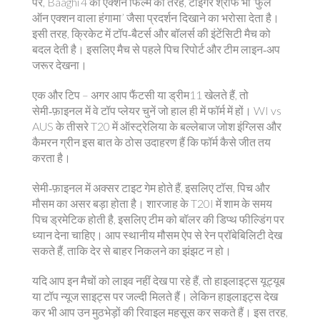
पर, Baaghi 4 की एक्शन फिल्म की तरह, टाइगर श्रॉफ भी ‘फुल
ऑन एक्शन वाला हंगामा’ जैसा प्रदर्शन दिखाने का भरोसा देता है।
इसी तरह, क्रिकेट में टॉप‑बैटर्स और बॉलर्स की इंटेंसिटी मैच को
बदल देती है। इसलिए मैच से पहले पिच रिपोर्ट और टीम लाइन‑अप
जरूर देखना।
एक और टिप – अगर आप फैंटसी या ड्रीम11 खेलते हैं, तो
सेमी‑फ़ाइनल में वे टॉप प्लेयर चुनें जो हाल ही में फॉर्म में हों। WI vs
AUS के तीसरे T20 में ऑस्ट्रेलिया के बल्लेबाज जोश इंग्लिस और
कैमरन ग्रीन इस बात के ठोस उदाहरण हैं कि फॉर्म कैसे जीत तय
करता है।
सेमी‑फ़ाइनल में अक्सर टाइट गेम होते हैं, इसलिए टॉस, पिच और
मौसम का असर बड़ा होता है। शारजाह के T20I में शाम के समय
पिच ड्रमेटिक होती है, इसलिए टीम को बॉलर की डिप्थ फील्डिंग पर
ध्यान देना चाहिए। आप स्थानीय मौसम ऐप से रेन प्रॉबेबिलिटी देख
सकते हैं, ताकि देर से बाहर निकलने का झंझट न हो।
यदि आप इन मैचों को लाइव नहीं देख पा रहे हैं, तो हाइलाइट्स यूट्यूब
या टॉप न्यूज साइट्स पर जल्दी मिलते हैं। लेकिन हाइलाइट्स देख
कर भी आप उन मुठभेड़ों की रिवाइल महसूस कर सकते हैं। इस तरह,