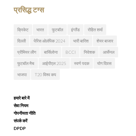
प्रसिद्ध टग्स
क्रिकेट
भारत
फुटबॉल
इंग्लैंड
रोहित शर्मा
दिल्ली
पेरिस ओलंपिक 2024
भारी बारिश
शेयर बाजार
प्रीमियर लीग
बार्सिलोना
BCCI
निवेशक
आर्सेनल
फुटबॉल मैच
आईपीएल 2025
स्वर्ण पदक
योग दिवस
भाजपा
T20 विश्व कप
हमारे बारे में
सेवा नियम
गोपनीयता नीति
संपर्क करें
DPDP