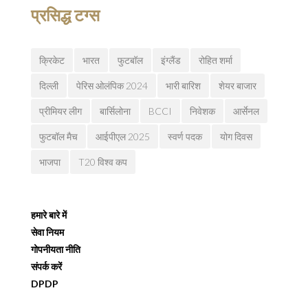
प्रसिद्ध टग्स
क्रिकेट
भारत
फुटबॉल
इंग्लैंड
रोहित शर्मा
दिल्ली
पेरिस ओलंपिक 2024
भारी बारिश
शेयर बाजार
प्रीमियर लीग
बार्सिलोना
BCCI
निवेशक
आर्सेनल
फुटबॉल मैच
आईपीएल 2025
स्वर्ण पदक
योग दिवस
भाजपा
T20 विश्व कप
हमारे बारे में
सेवा नियम
गोपनीयता नीति
संपर्क करें
DPDP