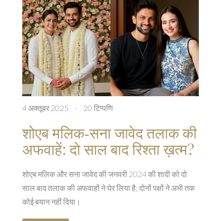
4 अक्तूबर 2025
·
20 टिप्पणि
शोएब मलिक‑सना जावेद तलाक की
अफवाहें: दो साल बाद रिश्ता ख़त्म?
शोएब मलिक और सना जावेद की जनवरी 2024 की शादी को दो
साल बाद तलाक की अफवाहों ने घेर लिया है; दोनों पक्षों ने अभी तक
कोई बयान नहीं दिया।