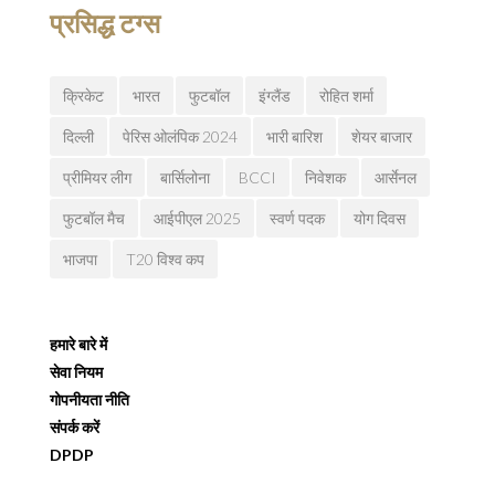
प्रसिद्ध टग्स
क्रिकेट
भारत
फुटबॉल
इंग्लैंड
रोहित शर्मा
दिल्ली
पेरिस ओलंपिक 2024
भारी बारिश
शेयर बाजार
प्रीमियर लीग
बार्सिलोना
BCCI
निवेशक
आर्सेनल
फुटबॉल मैच
आईपीएल 2025
स्वर्ण पदक
योग दिवस
भाजपा
T20 विश्व कप
हमारे बारे में
सेवा नियम
गोपनीयता नीति
संपर्क करें
DPDP