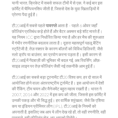
यानी
भारत
,
क्रिकेट में सबसे सफल टीमों में से एक
, ने कई बार इस
फ़ॉर्मेट में चैम्पियनशिप जीती है, जिससे देश के युवा खिलाड़ियों में
प्रेरणा पैदा हुई है।
टी20आई में सबसे पहले
पावरप्ले
आता है – पहले 6 ओवर जहाँ
फ़ील्डिंग प्रतिबंध कड़े होते हैं और बैटर अक्सर बड़े शॉट मारते हैं।
यह नियम
ICC
द्वारा निर्धारित
किया गया है और हर मैच की शुरुआत
में गंभीर रणनीतिक बदलाव लाता है। दूसरा महत्वपूर्ण पहलू बैटिंग
स्ट्रैटेजी है; तेज़ रफ़्तार के कारण बॉलरों को विविध डिलिवरी, जैसे
स्लो ड्रॉप या बाउंसर, का प्रयोग करना पड़ता है। इसी कारण से
टी20आई में गेंदबाज़ी की भूमिका भी बदल गई, अब
रिवर्सिंग
,
ऑफ़-
साइड लाइन पर तेज़ फील्डिंग
जैसी नई तकनीकें आम हुई हैं।
टी20आई का सबसे बड़ा टूरनामेंट
टी20 विश्व कप
,
हर दो साल में
आयोजित होने वाला अंतरराष्ट्रीय टूर्नामेंट
है। इस आयोजन में देशों
की रैंकिंग, टीम चयन और मैनेजमेंट बहुत महत्व रखती है। भारत ने
2007, 2014 और 2022 में इस कप को जीता, जिससे इस फ़ॉर्मेट में
उनकी पकड़ और भी सिद्ध हुई। हर वार्षिक श्रृंखला, जैसे कि एशिया
कप या इंडियन प्रीमियर लीग (IPL), टी20आई के नियमों को
अपनाती है, इसलिए जब आप ये लीग देख रहे हों, तो वही रणनीति, वही
पावरप्ले, वही फील्डिंग सेट‑अप आपको मिलेंगे।