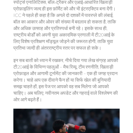
स्पोर्ट्स एनालिटिक्स, बॉल‑ट्रैकर और एआई‑आधारित खिलाड़ी
प्रोफ़ाइलिंग जल्द ही इस फ़ॉर्मेट को और भी इंटरएक्टिव बना देंगी।
ICC ने पहले ही कहा है कि अगले दो दशकों में पावरप्ले की लंबाई,
बॉल का आकार और ओवर की संख्या में बदलाव हो सकता है, ताकि
और अधिक उत्साह और प्रतिस्पर्धा बनी रहे। इसके साथ ही,
राष्ट्रीय बोर्डों को अपनी युवा अकादमिक प्रणाली में टी20आई के
लिए विशेष प्रशिक्षण मॉड्यूल जोड़ने की जरूरत होगी, ताकि युवा
प्रतिभा जल्दी ही अंतरराष्ट्रीय स्तर पर सफल हो सके।
इन सब बातों को ध्यान में रखकर, नीचे दिया गया लेख संग्रह आपको
टी20आई के विभिन्न पहलुओं – मैच रिव्यू, टीम रणनीति, खिलाड़ी
प्रोफ़ाइल और आगामी टूर्नामेंट की जानकारी – एक ही जगह प्रदान
करेगा। चाहे आप एक दीवाने फैन हों या सिर्फ खेल की बुनियादी
समझ चाहते हों, इस पेज पर आपको वह सब मिलेगा जो आपको
चाहिए। अब चलिए, नवीनतम अपडेट और गहराई वाले विश्लेषण की
ओर आगे बढ़ते हैं।