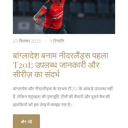
25 सितंबर 2025
·
9 टिप्पणि
बांग्लादेश बनाम नीदरलैंड्स पहला
T20I: उपलब्ध जानकारी और
सीरीज़ का संदर्भ
बांग्लादेश और नीदरलैंड्स के प्रथम टी20I के आंकड़े उपलब्ध नहीं
हैं, लेकिन श्रृंखला की पृष्ठभूमि, टीमों की तैयारी और दूसरे मैच की
झलकियों को इस लेख में समझा गया है।
और पढ़ें