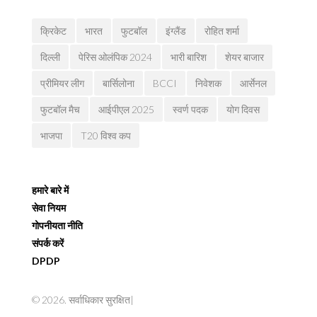
क्रिकेट
भारत
फुटबॉल
इंग्लैंड
रोहित शर्मा
दिल्ली
पेरिस ओलंपिक 2024
भारी बारिश
शेयर बाजार
प्रीमियर लीग
बार्सिलोना
BCCI
निवेशक
आर्सेनल
फुटबॉल मैच
आईपीएल 2025
स्वर्ण पदक
योग दिवस
भाजपा
T20 विश्व कप
हमारे बारे में
सेवा नियम
गोपनीयता नीति
संपर्क करें
DPDP
© 2026. सर्वाधिकार सुरक्षित|