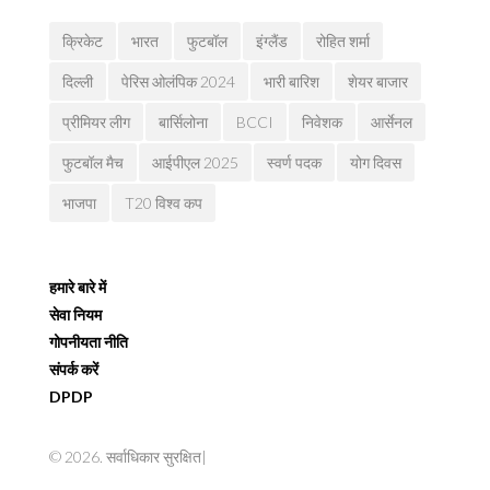
क्रिकेट
भारत
फुटबॉल
इंग्लैंड
रोहित शर्मा
दिल्ली
पेरिस ओलंपिक 2024
भारी बारिश
शेयर बाजार
प्रीमियर लीग
बार्सिलोना
BCCI
निवेशक
आर्सेनल
फुटबॉल मैच
आईपीएल 2025
स्वर्ण पदक
योग दिवस
भाजपा
T20 विश्व कप
हमारे बारे में
सेवा नियम
गोपनीयता नीति
संपर्क करें
DPDP
© 2026. सर्वाधिकार सुरक्षित|