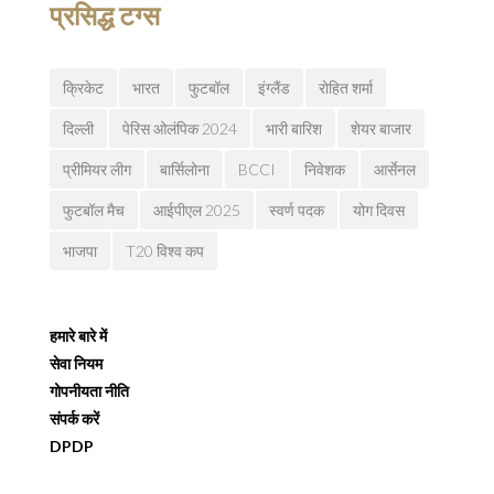
प्रसिद्ध टग्स
क्रिकेट
भारत
फुटबॉल
इंग्लैंड
रोहित शर्मा
दिल्ली
पेरिस ओलंपिक 2024
भारी बारिश
शेयर बाजार
प्रीमियर लीग
बार्सिलोना
BCCI
निवेशक
आर्सेनल
फुटबॉल मैच
आईपीएल 2025
स्वर्ण पदक
योग दिवस
भाजपा
T20 विश्व कप
हमारे बारे में
सेवा नियम
गोपनीयता नीति
संपर्क करें
DPDP