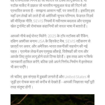
वह राजनीतिक निर्णय हो जो व्यापार पर टैक्स लागू करता है, या
स्टॉक मार्केट में उछाल जो भारतीय म्यूचुअल फंड की रिटर्न को
प्रभावित करता है—समझना आसान नहीं, पर जरूरी है। इसलिए हम
यहाँ उन लेखों को लाते हैं जो अमेरिकी चुनाव परिणाम, फेडरल रिज़र्व
की मौद्रिक नीति, SEVIS नियमों में नवीनतम बदलाव और प्रमुख
खेल टूर्नामेंट की रोमांचक कहानियों को सरल भाषा में बताते हैं।
आपको नीचे कई पोस्ट मिलेंगे: 2025 के टॉप स्टॉक्स की रैंकिंग,
दक्षिण अफ़्रीका बनाम USA के क्रिकेट मैच, SEVIS रद्दीकरण से
छात्रों पर असर, और अमेरिका‑भारत तकनीकी सहयोग की नई
पहल। प्रत्येक लेख में हम प्रमुख आँकड़े, विशेषज्ञों की राय और
आपके लिए तुरंत लागू होने वाले टिप्स देते हैं। इस तरह आप न सिर्फ
जानकारी हासिल करेंगे, बल्कि उसे अपने निर्णय‑निर्माण में इस्तेमाल
भी कर पाएँगे।
तो चलिए, इस संग्रह में डुबकी लगाते हैं और United States से
जुड़ी हर रोचक बात को करीब से देखते हैं—आपकी जिज्ञासा यहाँ पूरी
तरह संतुष्ट होगी।