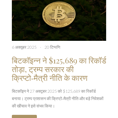
6 अक्तूबर 2025
·
20 टिप्पणि
बिटकॉइन्‍न ने $125,689 का रिकॉर्ड
तोड़ा, ट्रम्प सरकार की
क्रिप्टो‑मैत्री नीति के कारण
बिटकॉइन ने 27 अक्टूबर 2025 को $125,689 का रिकॉर्ड
बनाया। ट्रम्प प्रशासन की क्रिप्टो‑मैत्री नीति और बड़े निवेशकों
की खींचाव ने इसे संभव किया।