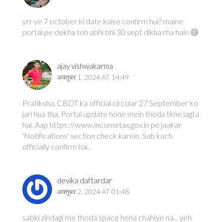
yrr ye 7 october ki date kaise confirm hui? maine
portal pe dekha toh abhi bhi 30 sept dikha rha hain 😅
ajay vishwakarma
अक्तूबर 1, 2024 AT 14:49
Pratiksha, CBDT ka official circular 27 September ko
jari hua tha. Portal update hone mein thoda time lagta
hai. Aap https://www.incometax.gov.in pe jaakar
'Notifications' section check karein. Sab kuch
officially confirm hai.
devika daftardar
अक्तूबर 2, 2024 AT 01:48
sabki zindagi me thoda space hona chahiye na... yeh