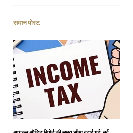
समान पोस्ट
आयकर ऑडिट रिपोर्ट की समय सीमा बढ़ाई गई: नई