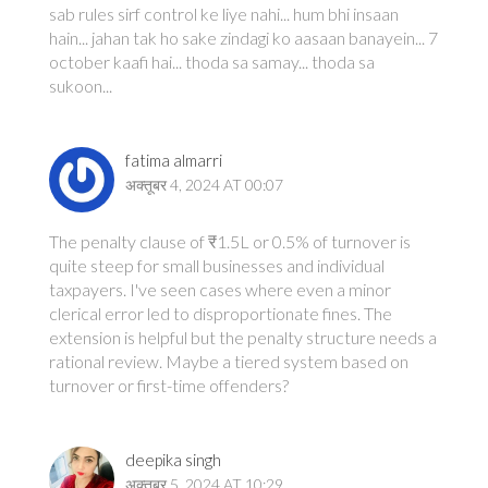
sab rules sirf control ke liye nahi... hum bhi insaan
hain... jahan tak ho sake zindagi ko aasaan banayein... 7
october kaafi hai... thoda sa samay... thoda sa
sukoon...
fatima almarri
अक्तूबर 4, 2024 AT 00:07
The penalty clause of ₹1.5L or 0.5% of turnover is
quite steep for small businesses and individual
taxpayers. I've seen cases where even a minor
clerical error led to disproportionate fines. The
extension is helpful but the penalty structure needs a
rational review. Maybe a tiered system based on
turnover or first-time offenders?
deepika singh
अक्तूबर 5, 2024 AT 10:29