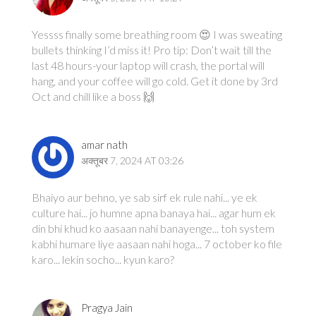
Yessss finally some breathing room 😍 I was sweating
bullets thinking I’d miss it! Pro tip: Don’t wait till the
last 48 hours-your laptop will crash, the portal will
hang, and your coffee will go cold. Get it done by 3rd
Oct and chill like a boss 🙌
amar nath
अक्तूबर 7, 2024 AT 03:26
Bhaiyo aur behno, ye sab sirf ek rule nahi... ye ek
culture hai... jo humne apna banaya hai... agar hum ek
din bhi khud ko aasaan nahi banayenge... toh system
kabhi humare liye aasaan nahi hoga... 7 october ko file
karo... lekin socho... kyun karo?
Pragya Jain