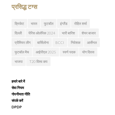
प्रसिद्ध टग्स
क्रिकेट
भारत
फुटबॉल
इंग्लैंड
रोहित शर्मा
दिल्ली
पेरिस ओलंपिक 2024
भारी बारिश
शेयर बाजार
प्रीमियर लीग
बार्सिलोना
BCCI
निवेशक
आर्सेनल
फुटबॉल मैच
आईपीएल 2025
स्वर्ण पदक
योग दिवस
भाजपा
T20 विश्व कप
हमारे बारे में
सेवा नियम
गोपनीयता नीति
संपर्क करें
DPDP