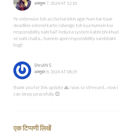
अक्तूबर 7, 2024 AT 12:10
Ye extension toh accha hai lekin agar hum har baar
deadline extend karte rahenge toh kya humein koi
responsibility nahi hai? India ka system kabhi bhi khud
se nahi chalta... humein apni responsibility sambhalni
hogi!
Shruthi S
अक्तूबर 8, 2024 AT 08:29
thank you for this update 🙏 i was so stressed... now i
can sleep peacefully 😊
एक टिप्पणी लिखें