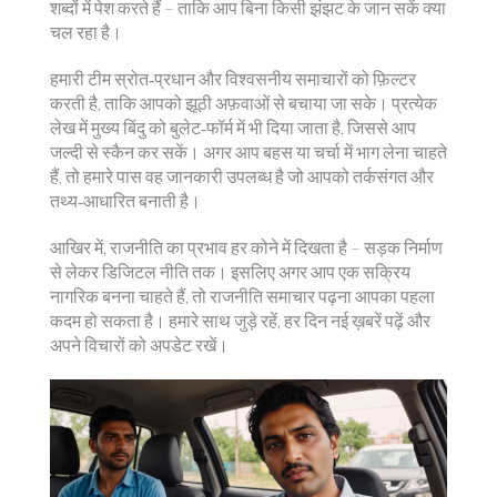
शब्दों में पेश करते हैं – ताकि आप बिना किसी झंझट के जान सकें क्या
चल रहा है।
हमारी टीम स्रोत‑प्रधान और विश्वसनीय समाचारों को फ़िल्टर
करती है, ताकि आपको झूठी अफ़वाओं से बचाया जा सके। प्रत्येक
लेख में मुख्य बिंदु को बुलेट‑फॉर्म में भी दिया जाता है, जिससे आप
जल्दी से स्कैन कर सकें। अगर आप बहस या चर्चा में भाग लेना चाहते
हैं, तो हमारे पास वह जानकारी उपलब्ध है जो आपको तर्कसंगत और
तथ्य‑आधारित बनाती है।
आखिर में, राजनीति का प्रभाव हर कोने में दिखता है – सड़क निर्माण
से लेकर डिजिटल नीति तक। इसलिए अगर आप एक सक्रिय
नागरिक बनना चाहते हैं, तो राजनीति समाचार पढ़ना आपका पहला
कदम हो सकता है। हमारे साथ जुड़े रहें, हर दिन नई ख़बरें पढ़ें और
अपने विचारों को अपडेट रखें।