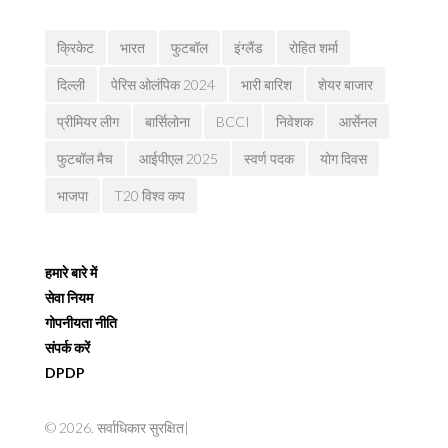
क्रिकेट
भारत
फुटबॉल
इंग्लैंड
रोहित शर्मा
दिल्ली
पेरिस ओलंपिक 2024
भारी बारिश
शेयर बाजार
प्रीमियर लीग
बार्सिलोना
BCCI
निवेशक
आर्सेनल
फुटबॉल मैच
आईपीएल 2025
स्वर्ण पदक
योग दिवस
भाजपा
T20 विश्व कप
हमारे बारे में
सेवा नियम
गोपनीयता नीति
संपर्क करें
DPDP
© 2026. सर्वाधिकार सुरक्षित|