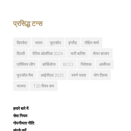
प्रसिद्ध टग्स
क्रिकेट
भारत
फुटबॉल
इंग्लैंड
रोहित शर्मा
दिल्ली
पेरिस ओलंपिक 2024
भारी बारिश
शेयर बाजार
प्रीमियर लीग
बार्सिलोना
BCCI
निवेशक
आर्सेनल
फुटबॉल मैच
आईपीएल 2025
स्वर्ण पदक
योग दिवस
भाजपा
T20 विश्व कप
हमारे बारे में
सेवा नियम
गोपनीयता नीति
संपर्क करें