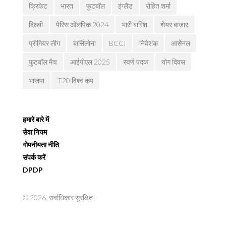
क्रिकेट
भारत
फुटबॉल
इंग्लैंड
रोहित शर्मा
दिल्ली
पेरिस ओलंपिक 2024
भारी बारिश
शेयर बाजार
प्रीमियर लीग
बार्सिलोना
BCCI
निवेशक
आर्सेनल
फुटबॉल मैच
आईपीएल 2025
स्वर्ण पदक
योग दिवस
भाजपा
T20 विश्व कप
हमारे बारे में
सेवा नियम
गोपनीयता नीति
संपर्क करें
DPDP
© 2026. सर्वाधिकार सुरक्षित|