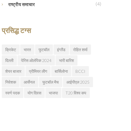
(4)
राष्ट्रीय समाचार
प्रसिद्ध टग्स
क्रिकेट
भारत
फुटबॉल
इंग्लैंड
रोहित शर्मा
दिल्ली
पेरिस ओलंपिक 2024
भारी बारिश
शेयर बाजार
प्रीमियर लीग
बार्सिलोना
BCCI
निवेशक
आर्सेनल
फुटबॉल मैच
आईपीएल 2025
स्वर्ण पदक
योग दिवस
भाजपा
T20 विश्व कप