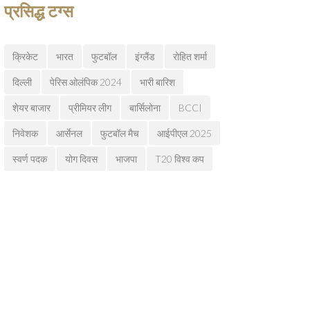
प्रसिद्ध टग्स
क्रिकेट
भारत
फुटबॉल
इंग्लैंड
रोहित शर्मा
दिल्ली
पेरिस ओलंपिक 2024
भारी बारिश
शेयर बाजार
प्रीमियर लीग
बार्सिलोना
BCCI
निवेशक
आर्सेनल
फुटबॉल मैच
आईपीएल 2025
स्वर्ण पदक
योग दिवस
भाजपा
T20 विश्व कप