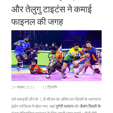
और तेलुगु टाइटंस ने कमाई
फाइनल की जगह
24 नवंबर 2025
·
11 टिप्पणि
प्रो कबड्डी लीग के 12वें सीज़न का अंतिम पार दिल्ली के थ्यागराज
इंडोर स्टेडियम में खेला गया, जहां
पुणेरी पलतन
और
डैबांग दिल्ली के