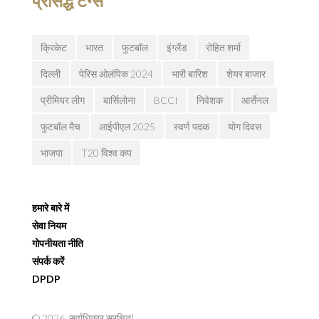
प्रसिद्ध टग्स
क्रिकेट
भारत
फुटबॉल
इंग्लैंड
रोहित शर्मा
दिल्ली
पेरिस ओलंपिक 2024
भारी बारिश
शेयर बाजार
प्रीमियर लीग
बार्सिलोना
BCCI
निवेशक
आर्सेनल
फुटबॉल मैच
आईपीएल 2025
स्वर्ण पदक
योग दिवस
भाजपा
T20 विश्व कप
हमारे बारे में
सेवा नियम
गोपनीयता नीति
संपर्क करें
DPDP
© 2026. सर्वाधिकार सुरक्षित|